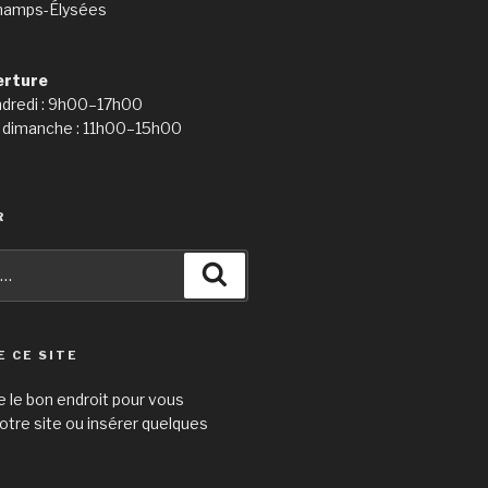
hamps-Élysées
erture
ndredi : 9h00–17h00
 dimanche : 11h00–15h00
R
Recherche
E CE SITE
e le bon endroit pour vous
otre site ou insérer quelques