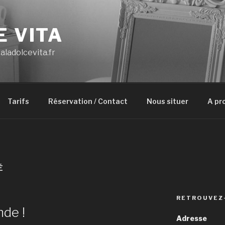
E VITA
aladolcevita.fr
Tarifs
Réservation / Contact
Nous situer
A pr
É
RETROUVEZ
nde !
Adresse