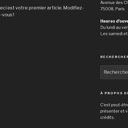
Avenue des C
i est votre premier article. Modifiez-
75008, Paris
-vous !
Heures d’ouv
Du lundi au ve
Les samedi et
RECHERCHE
Recherche
pour
:
À PROPOS D
C’est peut-êtr
présenter et v
crédits.