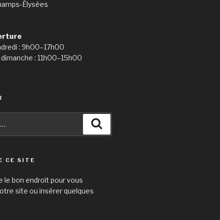
hamps-Élysées
erture
ndredi : 9h00–17h00
 dimanche : 11h00–15h00
R
Recherche
E CE SITE
e le bon endroit pour vous
otre site ou insérer quelques