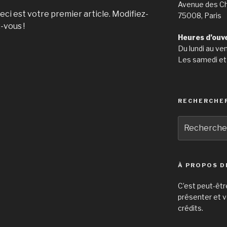
Avenue des C
i est votre premier article. Modifiez-
75008, Paris
-vous !
Heures d’ouv
Du lundi au ve
Les samedi et
RECHERCHE
Recherche
pour
:
À PROPOS D
C’est peut-êtr
présenter et v
crédits.