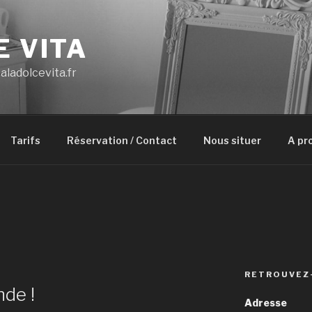
E VITA
aladolcevita.fr
Tarifs
Réservation / Contact
Nous situer
A pr
RETROUVEZ
nde !
Adresse